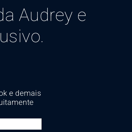
da Audrey e
usivo.
ok e demais
uitamente